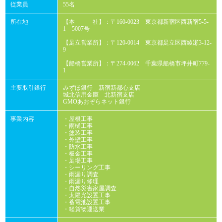
従業員
55名
所在地
【本 社】：〒160-0023 東京都新宿区西新宿5-5-
1 5007号
【足立営業所】：〒120-0014 東京都足立区西綾瀬3-12-
9
【船橋営業所】：〒274-0062 千葉県船橋市坪井町779-
1
主要取引銀行
みずほ銀行 新宿新都心支店
城北信用金庫 北新宿支店
GMOあおぞらネット銀行
事業内容
・屋根工事
・雨樋工事
・塗装工事
・外壁工事
・防水工事
・板金工事
・足場工事
・シーリング工事
・雨漏り調査
・雨漏り修理
・自然災害家屋調査
・太陽光設置工事
・蓄電池設置工事
・軽貨物運送業