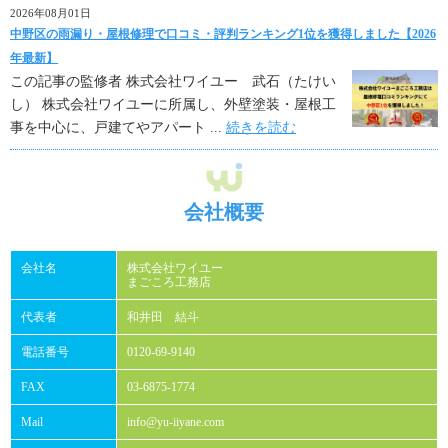
2026年08月01日
中野区の雨漏り・屋根修理で口コミ・評判ランキング1位を獲得しました【2026
年最新】
この記事の監修者 株式会社ワイユー 武石（たけい
し） 株式会社ワイユーに所属し、外壁塗装・屋根工
事を中心に、戸建てやアパート ...
続きを読む
会社概要
会社名
株式会社ワイユー
まごころ工務店
代表者
和井田 結斗
電話番号
0120-69-9140
FAX
03-6875-1774
Mail
info@yu-iiyane.com