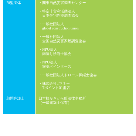
加盟団体
・関東自然災害調査センター
・特定非営利活動法人
日本住宅性能調査協会
・一般社団法人
global construction union
・一般社団法人
全国自然災害家屋調査協会
・NPO法人
雨漏り診断士協会
・NPO法人
塗魂ペインターズ
・一般社団法人ドローン操縦士協会
・株式会社Tマネー
Tポイント加盟店
顧問弁護士
日本橋かきがら町法律事務所
（一級建築士保有）