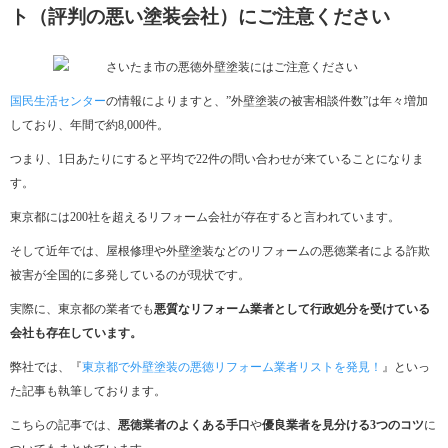
ト（評判の悪い塗装会社）にご注意ください
国民生活センター
の情報によりますと、”外壁塗装の被害相談件数”は年々増加
しており、年間で約8,000件。
つまり、1日あたりにすると平均で22件の問い合わせが来ていることになりま
す。
東京都には200社を超えるリフォーム会社が存在すると言われています。
そして近年では、屋根修理や外壁塗装などのリフォームの悪徳業者による詐欺
被害が全国的に多発しているのが現状です。
実際に、東京都の業者でも
悪質なリフォーム業者として行政処分を受けている
会社も存在しています。
弊社では、『
東京都で外壁塗装の悪徳リフォーム業者リストを発見！
』といっ
た記事も執筆しております。
こちらの記事では、
悪徳業者のよくある手口
や
優良業者を見分ける3つのコツ
に