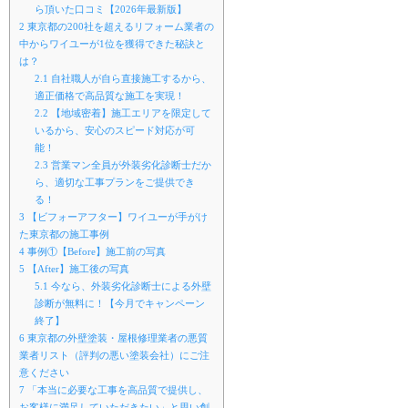
ら頂いた口コミ【2026年最新版】
2
東京都の200社を超えるリフォーム業者の
中からワイユーが1位を獲得できた秘訣と
は？
2.1
自社職人が自ら直接施工するから、
適正価格で高品質な施工を実現！
2.2
【地域密着】施工エリアを限定して
いるから、安心のスピード対応が可
能！
2.3
営業マン全員が外装劣化診断士だか
ら、適切な工事プランをご提供でき
る！
3
【ビフォーアフター】ワイユーが手がけ
た東京都の施工事例
4
事例①【Before】施工前の写真
5
【After】施工後の写真
5.1
今なら、外装劣化診断士による外壁
診断が無料に！【今月でキャンペーン
終了】
6
東京都の外壁塗装・屋根修理業者の悪質
業者リスト（評判の悪い塗装会社）にご注
意ください
7
「本当に必要な工事を高品質で提供し、
お客様に満足していただきたい」と思い創