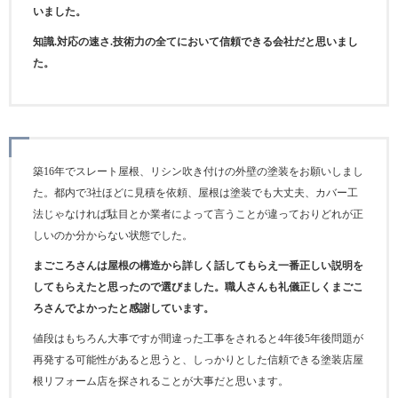
いました。
知識.対応の速さ.技術力の全てにおいて信頼できる会社だと思いまし
た。
築16年でスレート屋根、リシン吹き付けの外壁の塗装をお願いしまし
た。都内で3社ほどに見積を依頼、屋根は塗装でも大丈夫、カバー工
法じゃなければ駄目とか業者によって言うことが違っておりどれが正
しいのか分からない状態でした。
まごころさんは屋根の構造から詳しく話してもらえ一番正しい説明を
してもらえたと思ったので選びました。職人さんも礼儀正しくまごこ
ろさんでよかったと感謝しています。
値段はもちろん大事ですが間違った工事をされると4年後5年後問題が
再発する可能性があると思うと、しっかりとした信頼できる塗装店屋
根リフォーム店を探されることが大事だと思います。