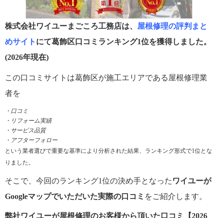
株式会社ワイユーまごころ工務店は、
屋根修理の評判まと
めサイト
にて葛飾区口コミランキング1位を獲得しました。
(2026年現在)
この口コミサイトは葛飾区が施工エリアである屋根修理業
者を
・口コミ
・リフォーム実績
・サービス品質
・アフターフォロー
という業者選びで重要な基準により分析された結果、ランキング形式で1位とな
りました。
そこで、今回のランキング1位の決め手となった
ワイユーが
Googleマップでいただいた実際の口コミ
をご紹介します。
弊社ワイユーが屋根修理のお客様から頂いた口コミ【2026