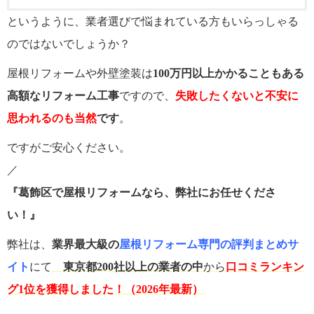
というように、業者選びで悩まれている方もいらっしゃる
のではないでしょうか？
屋根リフォームや外壁塗装は
100万円以上かかることもある
高額なリフォーム工事
ですので、
失敗したくないと不安に
思われるのも当然
です
。
ですがご安心ください。
／
『葛飾区で屋根リフォームなら、弊社にお任せくださ
い！』
弊社は、
業界最大級の
屋根リフォーム専門の評判まとめサ
イト
にて
東京都200社以上の業者の中
から
口コミランキン
グ1位を獲得しました！（2026年最新）