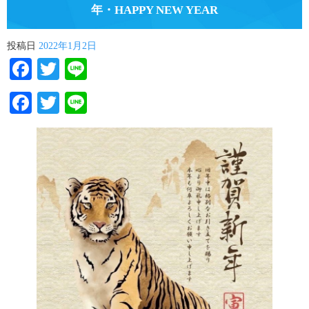
年・HAPPY NEW YEAR
投稿日
2022年1月2日
Facebook
Twitter
Line
Facebook
Twitter
Line