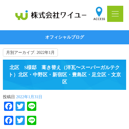
オフィシャルブログ
月別アーカイブ:
2022年1月
北区 S様邸 葺き替え（洋瓦〜スーパーガルテク
ト）北区・中野区・新宿区・豊島区・足立区・文京
区
投稿日
2022年1月31日
Facebook
Twitter
Line
Facebook
Twitter
Line