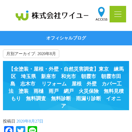
オフィシャルブログ
月別アーカイブ:
2020年8月
【全塗装・屋根・外壁・自然災害調査】東京 練馬
区 埼玉県 新座市 和光市 朝霞市 朝霞市田
島 志木市 リフォーム 屋根 外壁 カバー工
法 塗装 雨樋 雨戸 網戸 火災保険 無料見積
もり 無料調査 無料診断 雨漏り診断 イオニ
ア
投稿日
2020年8月27日
Facebook
Twitter
Line