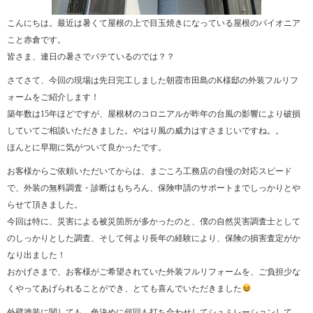
こんにちは。最近は暑くて屋根の上で目玉焼きになっている屋根のパイオニア
こと赤倉です。
皆さま、連日の暑さでバテているのでは？？
さてさて、今回の現場は先日完工しました朝霞市田島のK様邸の外装フルリフ
ォームをご紹介します！
築年数は15年ほどですが、屋根材のコロニアルが昨年の台風の影響により破損
していてご相談いただきました。やはり風の威力はすさまじいですね。。
ほんとに早期に気がついて良かったです。
お客様からご依頼いただいてからは、まごころ工務店の自慢の対応スピード
で、外装の無料調査・診断はもちろん、保険申請のサポートまでしっかりとや
らせて頂きました。
今回は特に、災害による被災箇所が多かったのと、僕の自然災害調査士として
のしっかりとした調査、そして何より長年の経験により、保険の損害査定がか
なり出ました！
おかげさまで、お客様がご希望されていた外装フルリフォームを、ご負担少な
くやってあげられることができ、とても喜んでいただきました
外壁塗装に関しても、色決めに何回も打ち合わせしてシュミレーションして、