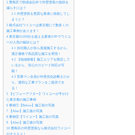
2
豊島区で助成金以外で外壁塗装の負担を
減らすには？
2.1
外壁塗装を悪質な業者に依頼してし
まうと？
3
株式会社ワイユーは東京都にて数多くの
施工事例があります！
4
東京都の200社を超える業者の中でワイユ
ーが人気の秘訣とは？
4.1
自社職人が自ら直接施工するから、
適正価格で高品質な施工を実現！
4.2
【地域密着】施工エリアを限定して
いるから、安心のスピード対応が可
能！
4.3
営業マン全員が外壁劣化診断士だか
ら、適切な工事プランをご提供でき
る！
5
【ビフォーアフター】ワイユーが手がけ
た東京都の施工事例
6
事例①【Before】施工前の写真
7
【After】施工後の写真
8
事例②【ワイユー】施工前の写真
9
【After】施工後の写真
10
豊島区の外壁塗装なら株式会社ワイユー
がオススメ！