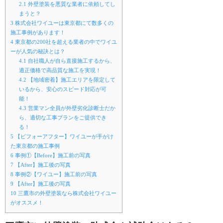
2.1
外壁塗装を悪質な業者に依頼してし
まうと？
3
株式会社ワイユーは東京都にて数多くの
施工事例があります！
4
東京都の200社を超える業者の中でワイユ
ーが人気の秘訣とは？
4.1
自社職人が自ら直接施工するから、
適正価格で高品質な施工を実現！
4.2
【地域密着】施工エリアを限定して
いるから、安心のスピード対応が可
能！
4.3
営業マン全員が外壁劣化診断士だか
ら、適切な工事プランをご提供でき
る！
5
【ビフォーアフター】ワイユーが手がけ
た東京都の施工事例
6
事例①【Before】施工前の写真
7
【After】施工後の写真
8
事例②【ワイユー】施工前の写真
9
【After】施工後の写真
10
三鷹市の外壁塗装なら株式会社ワイユー
がオススメ！