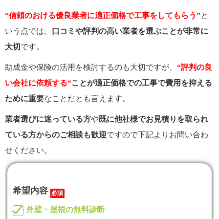
“信頼のおける
優良業者に適正価格で工事をしてもらう”
と
いう点では、
口コミや評判の高い業者を選ぶことが非常に
大切
です。
助成金や保険の活用を検討するのも大切ですが、
“評判の良
い会社に依頼する
“
ことが適正価格での工事で費用を抑える
ために重要
なことだとも言えます。
業者選びに迷っている方
や
既に他社様でお見積りを取られ
ている方からのご相談も歓迎
ですので下記よりお問い合わ
せください。
希望内容
必須
外壁・屋根の無料診断