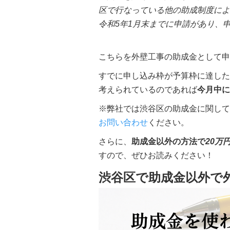
区で行なっている他の助成制度によ
令和5年1月末までに申請があり、申
こちらを外壁工事の助成金として申
すでに申し込み枠が予算枠に達した
考えられているのであれば
今月中に
※弊社では渋谷区の助成金に関して
お問い合わせ
ください。
さらに、
助成金以外の方法で
20万
すので、ぜひお読みください！
渋谷区
で助成金以外で