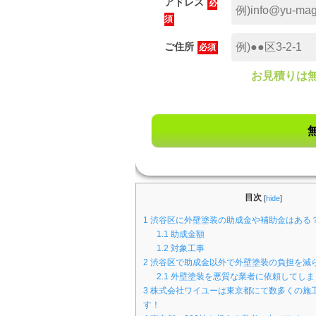
アドレス
必
須
ご住所
必須
お見積りは
目次
[
hide
]
1
渋谷区に外壁塗装の助成金や補助金はある？
1.1
助成金額
1.2
対象工事
2
渋谷区で助成金以外で外壁塗装の負担を減
2.1
外壁塗装を悪質な業者に依頼してしま
3
株式会社ワイユーは東京都にて数多くの施
す！