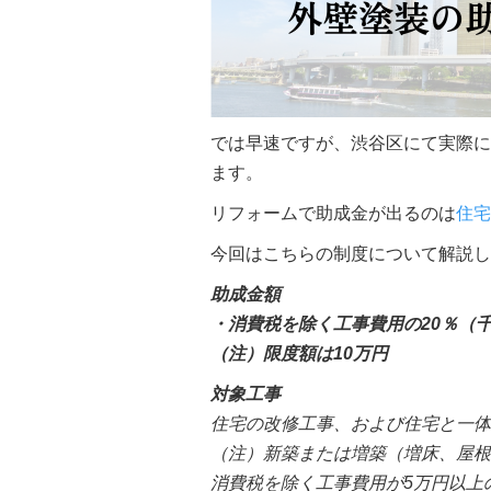
では早速ですが、渋谷区にて実際に
ます。
リフォームで助成金が出るのは
住宅
今回はこちらの制度について解説し
助成金額
・消費税を除く工事費用の20％（
（注）限度額は10万円
対象工事
住宅の改修工事、および住宅と一体
（注）新築または増築（増床、屋根
消費税を除く工事費用が5万円以上