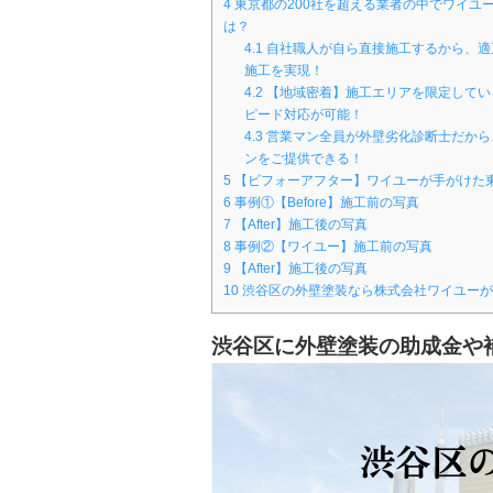
4
東京都の200社を超える業者の中でワイユ
は？
4.1
自社職人が自ら直接施工するから、適
施工を実現！
4.2
【地域密着】施工エリアを限定してい
ピード対応が可能！
4.3
営業マン全員が外壁劣化診断士だから
ンをご提供できる！
5
【ビフォーアフター】ワイユーが手がけた
6
事例①【Before】施工前の写真
7
【After】施工後の写真
8
事例②【ワイユー】施工前の写真
9
【After】施工後の写真
10
渋谷区の外壁塗装なら株式会社ワイユーが
渋谷区に外壁塗装の助成金や補