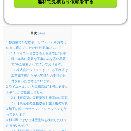
目次
[
hide
]
1
杉並区で外壁塗装・リフォームをお考え
の方に選んでいただける理由について
1.1
ワイユーまごころ工務店では”お客
様に本当に必要な工事のみを高い品質
で”をご提案させて頂いております。
1.2
株式会社ワイユーまごころ工務店は
工事完了後からがお客様との本当のお
付き合いだと考えています。
2
ワイユーまごころ工務店は”本当に必要な
工事”しかご提案しません
2.1
【東京都の屋根塗装】施工前の写真
2.2
【東京都の屋根塗装】施工後の写真
3
施工の際にカラーシミュレーションを行
っております！
4
杉並区ではなぜ外壁塗装を検討したほう
が方がいいの？
4.1
【杉並区の外壁塗装口コミランキン